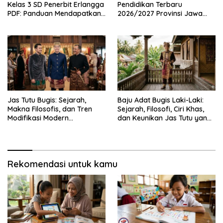
Kelas 3 SD Penerbit Erlangga
Pendidikan Terbaru
PDF: Panduan Mendapatkan
2026/2027 Provinsi Jawa
Versi Resmi dan Legal
Timur, Lengkap dengan
Jadwal Penting dan
Manfaatnya
Jas Tutu Bugis: Sejarah,
Baju Adat Bugis Laki-Laki:
Makna Filosofis, dan Tren
Sejarah, Filosofi, Ciri Khas,
Modifikasi Modern
dan Keunikan Jas Tutu yang
Kembalinya Sang
Sarat Makna
Mahakarya
Rekomendasi untuk kamu