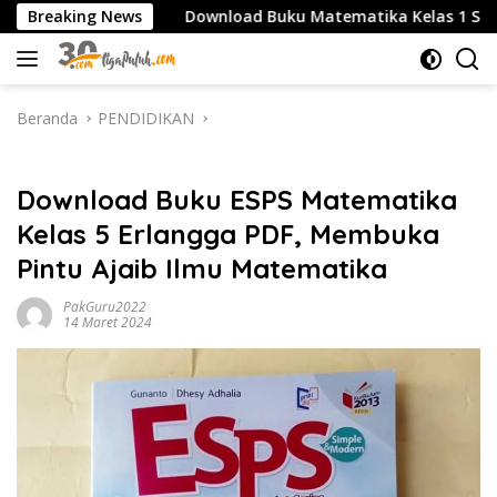
Langsung
SMK
Breaking News
Download Buku Matematika Kelas 1 SD Penerbit E
ke
konten
Beranda
PENDIDIKAN
PENDIDIKAN
Download Buku ESPS Matematika
Kelas 5 Erlangga PDF, Membuka
Pintu Ajaib Ilmu Matematika
PakGuru2022
14 Maret 2024