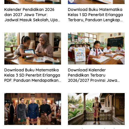
Kalender Pendidikan 2026
Download Buku Matematika
dan 2027 Jawa Timur:
Kelas 1 SD Penerbit Erlangga
Jadwal Masuk Sekolah, Ujian,
Terbaru, Panduan Lengkap
hingga Hari Libur Nasional
Keunggulan dan Cara
Nasional SD, SMP, SMA/SMK
Mendapatkannya Secara
Legal
Download Buku Matematika
Download Kalender
Kelas 3 SD Penerbit Erlangga
Pendidikan Terbaru
PDF: Panduan Mendapatkan
2026/2027 Provinsi Jawa
Versi Resmi dan Legal
Timur, Lengkap dengan
Jadwal Penting dan
Manfaatnya