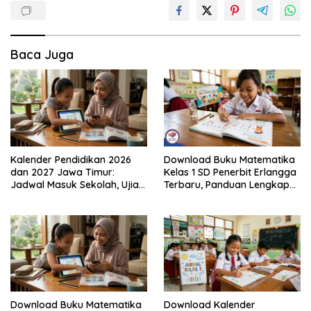
Baca Juga
Kalender Pendidikan 2026
Download Buku Matematika
dan 2027 Jawa Timur:
Kelas 1 SD Penerbit Erlangga
Jadwal Masuk Sekolah, Ujian,
Terbaru, Panduan Lengkap
hingga Hari Libur Nasional
Keunggulan dan Cara
Nasional SD, SMP, SMA/SMK
Mendapatkannya Secara
Legal
Download Buku Matematika
Download Kalender