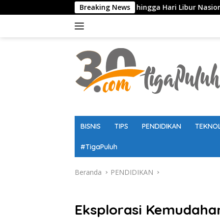
Langsung
ekolah, Ujian, hingga Hari Libur Nasional Nasional SD, SMP, S
Breaking News
ke
konten
BISNIS
TIPS
PENDIDIKAN
TEKNO
#TigaPuluh
Beranda
PENDIDIKAN
PENDIDIKAN
Eksplorasi Kemudaha