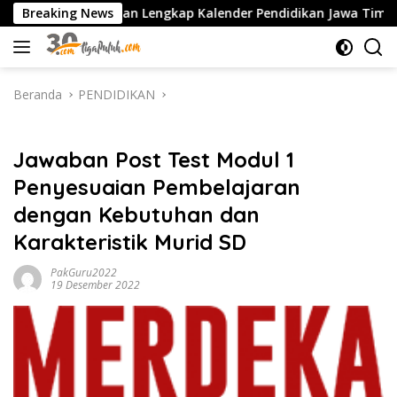
Langsung
F: Panduan Lengkap Kalender Pendidikan Jawa Timur, Jadwal Sek
Breaking News
ke
konten
Beranda
PENDIDIKAN
PENDIDIKAN
Jawaban Post Test Modul 1
Penyesuaian Pembelajaran
dengan Kebutuhan dan
Karakteristik Murid SD
PakGuru2022
19 Desember 2022