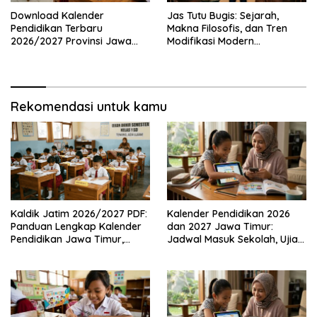
Download Kalender
Jas Tutu Bugis: Sejarah,
Pendidikan Terbaru
Makna Filosofis, dan Tren
2026/2027 Provinsi Jawa
Modifikasi Modern
Timur, Lengkap dengan
Kembalinya Sang
Jadwal Penting dan
Mahakarya
Manfaatnya
Rekomendasi untuk kamu
Kaldik Jatim 2026/2027 PDF:
Kalender Pendidikan 2026
Panduan Lengkap Kalender
dan 2027 Jawa Timur:
Pendidikan Jawa Timur,
Jadwal Masuk Sekolah, Ujian,
Jadwal Sekolah, Libur dan
hingga Hari Libur Nasional
Link Download Resmi disini
Nasional SD, SMP, SMA/SMK