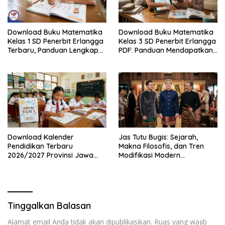
Download Buku Matematika
Download Buku Matematika
Kelas 1 SD Penerbit Erlangga
Kelas 3 SD Penerbit Erlangga
Terbaru, Panduan Lengkap
PDF: Panduan Mendapatkan
Keunggulan dan Cara
Versi Resmi dan Legal
Mendapatkannya Secara
Legal
Download Kalender
Jas Tutu Bugis: Sejarah,
Pendidikan Terbaru
Makna Filosofis, dan Tren
2026/2027 Provinsi Jawa
Modifikasi Modern
Timur, Lengkap dengan
Kembalinya Sang
Jadwal Penting dan
Mahakarya
Manfaatnya
Tinggalkan Balasan
Alamat email Anda tidak akan dipublikasikan.
Ruas yang wajib