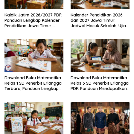
Kaldik Jatim 2026/2027 PDF:
Kalender Pendidikan 2026
Panduan Lengkap Kalender
dan 2027 Jawa Timur:
Pendidikan Jawa Timur,
Jadwal Masuk Sekolah, Ujian,
Jadwal Sekolah, Libur dan
hingga Hari Libur Nasional
Link Download Resmi disini
Nasional SD, SMP, SMA/SMK
Download Buku Matematika
Download Buku Matematika
Kelas 1 SD Penerbit Erlangga
Kelas 3 SD Penerbit Erlangga
Terbaru, Panduan Lengkap
PDF: Panduan Mendapatkan
Keunggulan dan Cara
Versi Resmi dan Legal
Mendapatkannya Secara
Legal