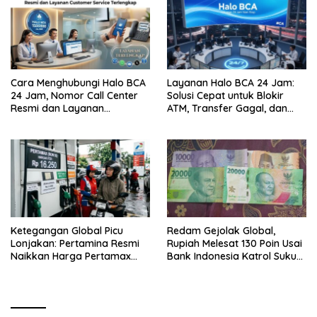
Cara Menghubungi Halo BCA
Layanan Halo BCA 24 Jam:
24 Jam, Nomor Call Center
Solusi Cepat untuk Blokir
Resmi dan Layanan
ATM, Transfer Gagal, dan
Customer Service, Lengkap
Kendala Mobile Banking
Ketegangan Global Picu
Redam Gejolak Global,
Lonjakan: Pertamina Resmi
Rupiah Melesat 130 Poin Usai
Naikkan Harga Pertamax
Bank Indonesia Katrol Suku
Menjadi Rp 16.250 per Liter
Bunga