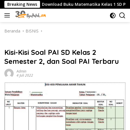
Langsung
K
Breaking News
Download Buku Matematika Kelas 1 SD Penerbit Erla
ke
konten
Beranda
BISNIS
BISNIS
Kisi-Kisi Soal PAI SD Kelas 2
Semester 2, dan Soal PAI Terbaru
Admin
4 Juli 2022