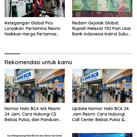
Ketegangan Global Picu
Redam Gejolak Global,
Lonjakan: Pertamina Resmi
Rupiah Melesat 130 Poin Usai
Naikkan Harga Pertamax
Bank Indonesia Katrol Suku
Menjadi Rp 16.250 per Liter
Bunga
Rekomendasi untuk kamu
Nomor Halo BCA WA Resmi
Update Nomor Halo BCA 24
24 Jam, Cara Hubungi CS
Jam Resmi: Cara Hubungi
Bebas Pulsa, dan Panduan
Call Center Bebas Pulsa &
Aman dari Penipuan
Tips Terhindar dari Penipuan
Siber