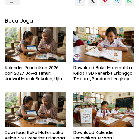
Baca Juga
Kalender Pendidikan 2026
Download Buku Matematika
dan 2027 Jawa Timur:
Kelas 1 SD Penerbit Erlangga
Jadwal Masuk Sekolah, Ujian,
Terbaru, Panduan Lengkap
hingga Hari Libur Nasional
Keunggulan dan Cara
Nasional SD, SMP, SMA/SMK
Mendapatkannya Secara
Legal
Download Buku Matematika
Download Kalender
Kelas 3 SD Penerbit Erlangga
Pendidikan Terbaru