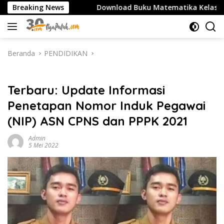
Langsung
MA/SMK
Breaking News
Download Buku Matematika Kelas 1 SD Penerbit
ke
konten
Beranda
PENDIDIKAN
PENDIDIKAN
Terbaru: Update Informasi
Penetapan Nomor Induk Pegawai
(NIP) ASN CPNS dan PPPK 2021
Admin
5 Mei 2022