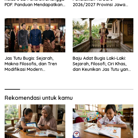
PDF: Panduan Mendapatkan
2026/2027 Provinsi Jawa
Versi Resmi dan Legal
Timur, Lengkap dengan
Jadwal Penting dan
Manfaatnya
Jas Tutu Bugis: Sejarah,
Baju Adat Bugis Laki-Laki:
Makna Filosofis, dan Tren
Sejarah, Filosofi, Ciri Khas,
Modifikasi Modern
dan Keunikan Jas Tutu yang
Kembalinya Sang
Sarat Makna
Mahakarya
Rekomendasi untuk kamu