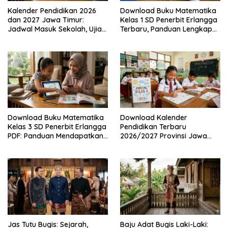
Kalender Pendidikan 2026
Download Buku Matematika
dan 2027 Jawa Timur:
Kelas 1 SD Penerbit Erlangga
Jadwal Masuk Sekolah, Ujian,
Terbaru, Panduan Lengkap
hingga Hari Libur Nasional
Keunggulan dan Cara
Nasional SD, SMP, SMA/SMK
Mendapatkannya Secara
Legal
Download Buku Matematika
Download Kalender
Kelas 3 SD Penerbit Erlangga
Pendidikan Terbaru
PDF: Panduan Mendapatkan
2026/2027 Provinsi Jawa
Versi Resmi dan Legal
Timur, Lengkap dengan
Jadwal Penting dan
Manfaatnya
Jas Tutu Bugis: Sejarah,
Baju Adat Bugis Laki-Laki: