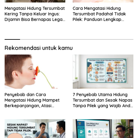
Mengatasi Hidung Tersumbat
Cara Mengatasi Hidung
Kering Tanpa Keluar Ingus:
Tersumbat Padahal Tidak
Dijamin Bisa Bernapas Lega
Pilek: Panduan Lengkap
Kembali
Hidung Mampet
Berkepanjangan dan Gejala
Mengganggu Lainnya
Rekomendasi untuk kamu
Penyebab dan Cara
7 Penyebab Utama Hidung
Mengatasi Hidung Mampet
Tersumbat dan Sesak Napas
Berkepanjangan, Atasi
Tanpa Pilek yang Wajib Anda
Dengan Cara Berikut Ini,
Ketahui
Dijamin …