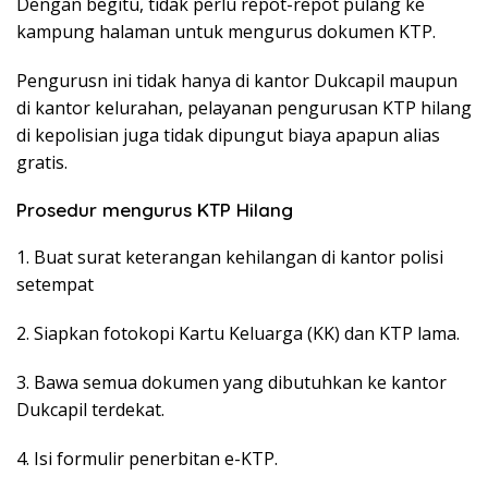
Dengan begitu, tidak perlu repot-repot pulang ke
kampung halaman untuk mengurus dokumen KTP.
Pengurusn ini tidak hanya di kantor Dukcapil maupun
di kantor kelurahan, pelayanan pengurusan KTP hilang
di kepolisian juga tidak dipungut biaya apapun alias
gratis.
Prosedur mengurus KTP Hilang
1. Buat surat keterangan kehilangan di kantor polisi
setempat
2. Siapkan fotokopi Kartu Keluarga (KK) dan KTP lama.
3. Bawa semua dokumen yang dibutuhkan ke kantor
Dukcapil terdekat.
4. Isi formulir penerbitan e-KTP.