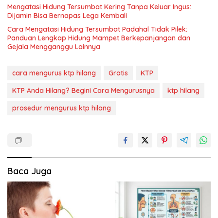
Mengatasi Hidung Tersumbat Kering Tanpa Keluar Ingus:
Dijamin Bisa Bernapas Lega Kembali
Cara Mengatasi Hidung Tersumbat Padahal Tidak Pilek:
Panduan Lengkap Hidung Mampet Berkepanjangan dan
Gejala Mengganggu Lainnya
cara mengurus ktp hilang
Gratis
KTP
KTP Anda Hilang? Begini Cara Mengurusnya
ktp hilang
prosedur mengurus ktp hilang
Baca Juga