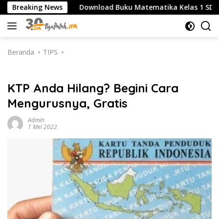
Langsung
SMK
Breaking News
Download Buku Matematika Kelas 1 SD Penerbit Er
ke
konten
Beranda
TIPS
TIPS
KTP Anda Hilang? Begini Cara
Mengurusnya, Gratis
Admin
1 Mei 2022