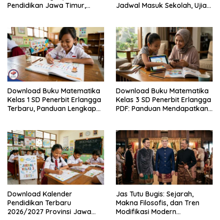
Pendidikan Jawa Timur,
Jadwal Masuk Sekolah, Ujian,
Jadwal Sekolah, Libur dan
hingga Hari Libur Nasional
Link Download Resmi disini
Nasional SD, SMP, SMA/SMK
Download Buku Matematika
Download Buku Matematika
Kelas 1 SD Penerbit Erlangga
Kelas 3 SD Penerbit Erlangga
Terbaru, Panduan Lengkap
PDF: Panduan Mendapatkan
Keunggulan dan Cara
Versi Resmi dan Legal
Mendapatkannya Secara
Legal
Download Kalender
Jas Tutu Bugis: Sejarah,
Pendidikan Terbaru
Makna Filosofis, dan Tren
2026/2027 Provinsi Jawa
Modifikasi Modern