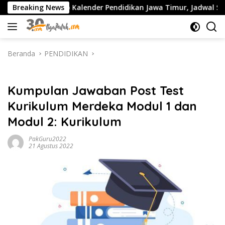
Langsung
ap Kalender Pendidikan Jawa Timur, Jadwal Sekolah, Libur dan L
Breaking News
ke
konten
Beranda
PENDIDIKAN
PENDIDIKAN
Kumpulan Jawaban Post Test
Kurikulum Merdeka Modul 1 dan
Modul 2: Kurikulum
PakGuru2022
21 Agustus 2022