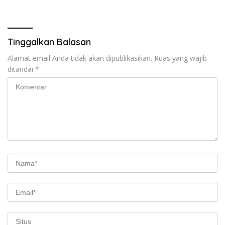
Timur, Lengkap dengan
Kembalinya Sang
Jadwal Penting dan
Mahakarya
Manfaatnya
Tinggalkan Balasan
Alamat email Anda tidak akan dipublikasikan.
Ruas yang wajib
ditandai
*