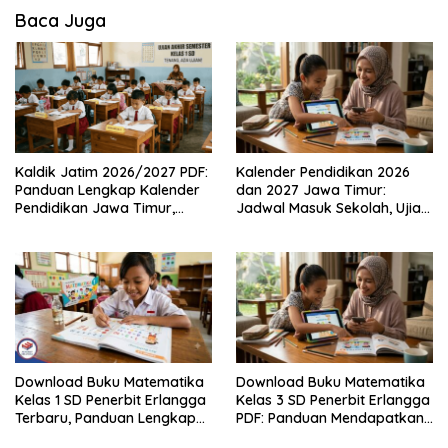
Baca Juga
Kaldik Jatim 2026/2027 PDF:
Kalender Pendidikan 2026
Panduan Lengkap Kalender
dan 2027 Jawa Timur:
Pendidikan Jawa Timur,
Jadwal Masuk Sekolah, Ujian,
Jadwal Sekolah, Libur dan
hingga Hari Libur Nasional
Link Download Resmi disini
Nasional SD, SMP, SMA/SMK
Download Buku Matematika
Download Buku Matematika
Kelas 1 SD Penerbit Erlangga
Kelas 3 SD Penerbit Erlangga
Terbaru, Panduan Lengkap
PDF: Panduan Mendapatkan
Keunggulan dan Cara
Versi Resmi dan Legal