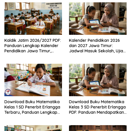
Kaldik Jatim 2026/2027 PDF:
Kalender Pendidikan 2026
Panduan Lengkap Kalender
dan 2027 Jawa Timur:
Pendidikan Jawa Timur,
Jadwal Masuk Sekolah, Ujian,
Jadwal Sekolah, Libur dan
hingga Hari Libur Nasional
Link Download Resmi disini
Nasional SD, SMP, SMA/SMK
Download Buku Matematika
Download Buku Matematika
Kelas 1 SD Penerbit Erlangga
Kelas 3 SD Penerbit Erlangga
Terbaru, Panduan Lengkap
PDF: Panduan Mendapatkan
Keunggulan dan Cara
Versi Resmi dan Legal
Mendapatkannya Secara
Legal