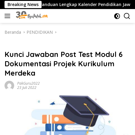
Langsung
2027 PDF: Panduan Lengkap Kalender Pendidikan Jawa Timur, Jadw
Breaking News
ke
konten
Beranda
PENDIDIKAN
PENDIDIKAN
Kunci Jawaban Post Test Modul 6
Dokumentasi Projek Kurikulum
Merdeka
PakGuru2022
23 Juli 2022