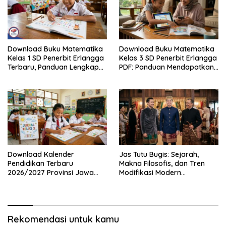
Download Buku Matematika
Download Buku Matematika
Kelas 1 SD Penerbit Erlangga
Kelas 3 SD Penerbit Erlangga
Terbaru, Panduan Lengkap
PDF: Panduan Mendapatkan
Keunggulan dan Cara
Versi Resmi dan Legal
Mendapatkannya Secara
Legal
Download Kalender
Jas Tutu Bugis: Sejarah,
Pendidikan Terbaru
Makna Filosofis, dan Tren
2026/2027 Provinsi Jawa
Modifikasi Modern
Timur, Lengkap dengan
Kembalinya Sang
Jadwal Penting dan
Mahakarya
Manfaatnya
Rekomendasi untuk kamu