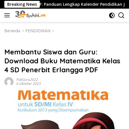
Langsung
26/2027 PDF: Panduan Lengkap Kalender Pendidikan Jawa Timur, J
Breaking News
ke
konten
Beranda
PENDIDIKAN
PENDIDIKAN
Membantu Siswa dan Guru:
Download Buku Matematika Kelas
4 SD Penerbit Erlangga PDF
PakGuru2022
6 Oktober 2023