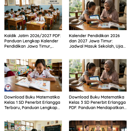
Kaldik Jatim 2026/2027 PDF:
Kalender Pendidikan 2026
Panduan Lengkap Kalender
dan 2027 Jawa Timur:
Pendidikan Jawa Timur,
Jadwal Masuk Sekolah, Ujian,
Jadwal Sekolah, Libur dan
hingga Hari Libur Nasional
Link Download Resmi disini
Nasional SD, SMP, SMA/SMK
Download Buku Matematika
Download Buku Matematika
Kelas 1 SD Penerbit Erlangga
Kelas 3 SD Penerbit Erlangga
Terbaru, Panduan Lengkap
PDF: Panduan Mendapatkan
Keunggulan dan Cara
Versi Resmi dan Legal
Mendapatkannya Secara
Legal