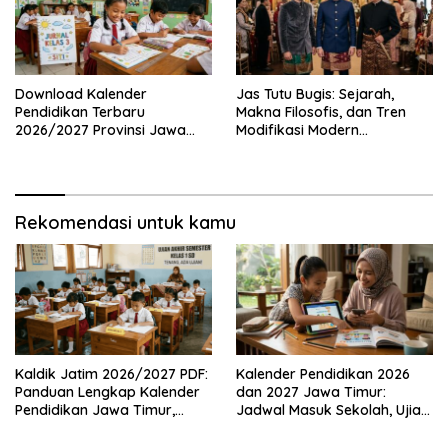
Download Kalender
Jas Tutu Bugis: Sejarah,
Pendidikan Terbaru
Makna Filosofis, dan Tren
2026/2027 Provinsi Jawa
Modifikasi Modern
Timur, Lengkap dengan
Kembalinya Sang
Jadwal Penting dan
Mahakarya
Manfaatnya
Rekomendasi untuk kamu
Kaldik Jatim 2026/2027 PDF:
Kalender Pendidikan 2026
Panduan Lengkap Kalender
dan 2027 Jawa Timur:
Pendidikan Jawa Timur,
Jadwal Masuk Sekolah, Ujian,
Jadwal Sekolah, Libur dan
hingga Hari Libur Nasional
Link Download Resmi disini
Nasional SD, SMP, SMA/SMK