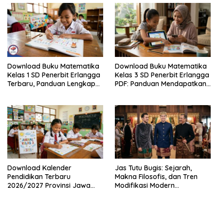
Download Buku Matematika
Download Buku Matematika
Kelas 1 SD Penerbit Erlangga
Kelas 3 SD Penerbit Erlangga
Terbaru, Panduan Lengkap
PDF: Panduan Mendapatkan
Keunggulan dan Cara
Versi Resmi dan Legal
Mendapatkannya Secara
Legal
Download Kalender
Jas Tutu Bugis: Sejarah,
Pendidikan Terbaru
Makna Filosofis, dan Tren
2026/2027 Provinsi Jawa
Modifikasi Modern
Timur, Lengkap dengan
Kembalinya Sang
Jadwal Penting dan
Mahakarya
Manfaatnya