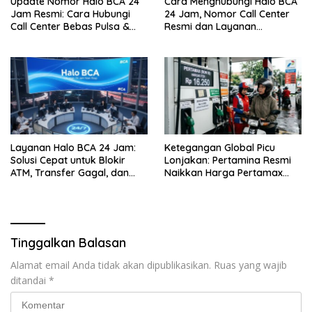
Update Nomor Halo BCA 24
Cara Menghubungi Halo BCA
Jam Resmi: Cara Hubungi
24 Jam, Nomor Call Center
Call Center Bebas Pulsa &
Resmi dan Layanan
Tips Terhindar dari Penipuan
Customer Service, Lengkap
Siber
Layanan Halo BCA 24 Jam:
Ketegangan Global Picu
Solusi Cepat untuk Blokir
Lonjakan: Pertamina Resmi
ATM, Transfer Gagal, dan
Naikkan Harga Pertamax
Kendala Mobile Banking
Menjadi Rp 16.250 per Liter
Tinggalkan Balasan
Alamat email Anda tidak akan dipublikasikan.
Ruas yang wajib
ditandai
*