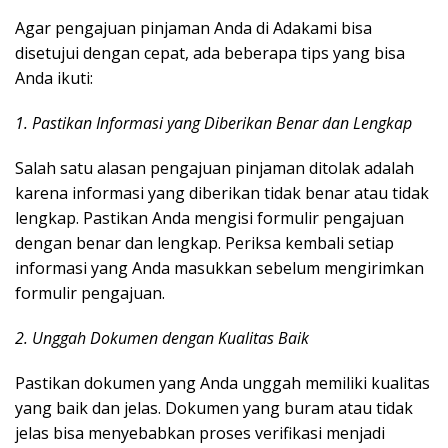
Agar pengajuan pinjaman Anda di Adakami bisa
disetujui dengan cepat, ada beberapa tips yang bisa
Anda ikuti:
1. Pastikan Informasi yang Diberikan Benar dan Lengkap
Salah satu alasan pengajuan pinjaman ditolak adalah
karena informasi yang diberikan tidak benar atau tidak
lengkap. Pastikan Anda mengisi formulir pengajuan
dengan benar dan lengkap. Periksa kembali setiap
informasi yang Anda masukkan sebelum mengirimkan
formulir pengajuan.
2. Unggah Dokumen dengan Kualitas Baik
Pastikan dokumen yang Anda unggah memiliki kualitas
yang baik dan jelas. Dokumen yang buram atau tidak
jelas bisa menyebabkan proses verifikasi menjadi