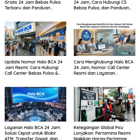
Gratis 24 Jam Bebas Pulsa
24 Jam, Cara Hubungi CS
Terbaru dan Panduan
Bebas Pulsa, dan Panduan
Lengkap Cara
Aman dari Penipuan
Menghubunginya
Update Nomor Halo BCA 24
Cara Menghubungi Halo BCA
Jam Resmi: Cara Hubungi
24 Jam, Nomor Call Center
Call Center Bebas Pulsa &
Resmi dan Layanan
Tips Terhindar dari Penipuan
Customer Service, Lengkap
Siber
Layanan Halo BCA 24 Jam:
Ketegangan Global Picu
Solusi Cepat untuk Blokir
Lonjakan: Pertamina Resmi
ATM, Transfer Gagal, dan
Naikkan Harga Pertamax