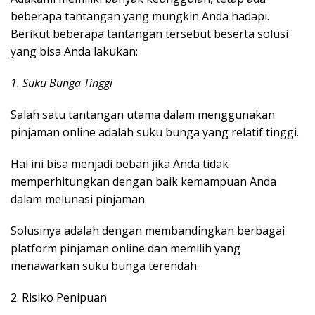
beberapa tantangan yang mungkin Anda hadapi.
Berikut beberapa tantangan tersebut beserta solusi
yang bisa Anda lakukan:
1. Suku Bunga Tinggi
Salah satu tantangan utama dalam menggunakan
pinjaman online adalah suku bunga yang relatif tinggi.
Hal ini bisa menjadi beban jika Anda tidak
memperhitungkan dengan baik kemampuan Anda
dalam melunasi pinjaman.
Solusinya adalah dengan membandingkan berbagai
platform pinjaman online dan memilih yang
menawarkan suku bunga terendah.
2. Risiko Penipuan