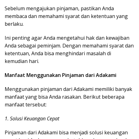
Sebelum mengajukan pinjaman, pastikan Anda
membaca dan memahami syarat dan ketentuan yang
berlaku.
Ini penting agar Anda mengetahui hak dan kewajiban
Anda sebagai peminjam. Dengan memahami syarat dan
ketentuan, Anda bisa menghindari masalah di
kemudian hari.
Manfaat Menggunakan Pinjaman dari Adakami
Menggunakan pinjaman dari Adakami memiliki banyak
manfaat yang bisa Anda rasakan. Berikut beberapa
manfaat tersebut:
1. Solusi Keuangan Cepat
Pinjaman dari Adakami bisa menjadi solusi keuangan