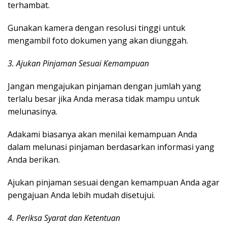
terhambat.
Gunakan kamera dengan resolusi tinggi untuk
mengambil foto dokumen yang akan diunggah.
3. Ajukan Pinjaman Sesuai Kemampuan
Jangan mengajukan pinjaman dengan jumlah yang
terlalu besar jika Anda merasa tidak mampu untuk
melunasinya.
Adakami biasanya akan menilai kemampuan Anda
dalam melunasi pinjaman berdasarkan informasi yang
Anda berikan.
Ajukan pinjaman sesuai dengan kemampuan Anda agar
pengajuan Anda lebih mudah disetujui.
4. Periksa Syarat dan Ketentuan