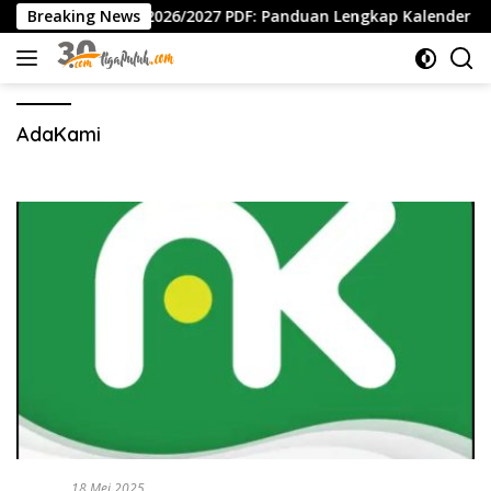
Langsung
Kaldik Jatim 2026/2027 PDF: Panduan Lengkap Kalender Pendi
Breaking News
ke
konten
AdaKami
BISNIS
18 Mei 2025