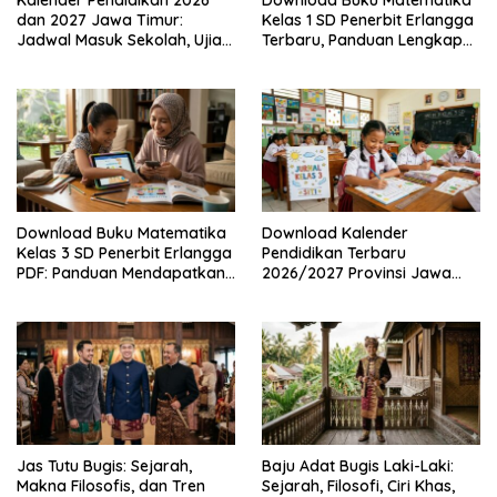
Kalender Pendidikan 2026
Download Buku Matematika
dan 2027 Jawa Timur:
Kelas 1 SD Penerbit Erlangga
Jadwal Masuk Sekolah, Ujian,
Terbaru, Panduan Lengkap
hingga Hari Libur Nasional
Keunggulan dan Cara
Nasional SD, SMP, SMA/SMK
Mendapatkannya Secara
Legal
Download Buku Matematika
Download Kalender
Kelas 3 SD Penerbit Erlangga
Pendidikan Terbaru
PDF: Panduan Mendapatkan
2026/2027 Provinsi Jawa
Versi Resmi dan Legal
Timur, Lengkap dengan
Jadwal Penting dan
Manfaatnya
Jas Tutu Bugis: Sejarah,
Baju Adat Bugis Laki-Laki:
Makna Filosofis, dan Tren
Sejarah, Filosofi, Ciri Khas,