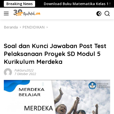
Langsung
MA/SMK
Breaking News
Download Buku Matematika Kelas 1 SD Penerbi
ke
konten
Beranda
PENDIDIKAN
PENDIDIKAN
Soal dan Kunci Jawaban Post Test
Pelaksanaan Proyek SD Modul 5
Kurikulum Merdeka
PakGuru2022
7 Oktober 2022