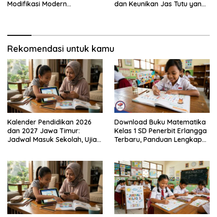
Modifikasi Modern
dan Keunikan Jas Tutu yang
Kembalinya Sang
Sarat Makna
Mahakarya
Rekomendasi untuk kamu
Kalender Pendidikan 2026
Download Buku Matematika
dan 2027 Jawa Timur:
Kelas 1 SD Penerbit Erlangga
Jadwal Masuk Sekolah, Ujian,
Terbaru, Panduan Lengkap
hingga Hari Libur Nasional
Keunggulan dan Cara
Nasional SD, SMP, SMA/SMK
Mendapatkannya Secara
Legal