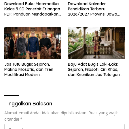
Download Buku Matematika
Download Kalender
Kelas 3 SD Penerbit Erlangga
Pendidikan Terbaru
PDF: Panduan Mendapatkan
2026/2027 Provinsi Jawa
Versi Resmi dan Legal
Timur, Lengkap dengan
Jadwal Penting dan
Manfaatnya
Jas Tutu Bugis: Sejarah,
Baju Adat Bugis Laki-Laki:
Makna Filosofis, dan Tren
Sejarah, Filosofi, Ciri Khas,
Modifikasi Modern
dan Keunikan Jas Tutu yang
Kembalinya Sang
Sarat Makna
Mahakarya
Tinggalkan Balasan
Alamat email Anda tidak akan dipublikasikan.
Ruas yang wajib
ditandai
*