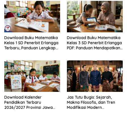
Download Buku Matematika
Download Buku Matematika
Kelas 1 SD Penerbit Erlangga
Kelas 3 SD Penerbit Erlangga
Terbaru, Panduan Lengkap
PDF: Panduan Mendapatkan
Keunggulan dan Cara
Versi Resmi dan Legal
Mendapatkannya Secara
Legal
Download Kalender
Jas Tutu Bugis: Sejarah,
Pendidikan Terbaru
Makna Filosofis, dan Tren
2026/2027 Provinsi Jawa
Modifikasi Modern
Timur, Lengkap dengan
Kembalinya Sang
Jadwal Penting dan
Mahakarya
Manfaatnya