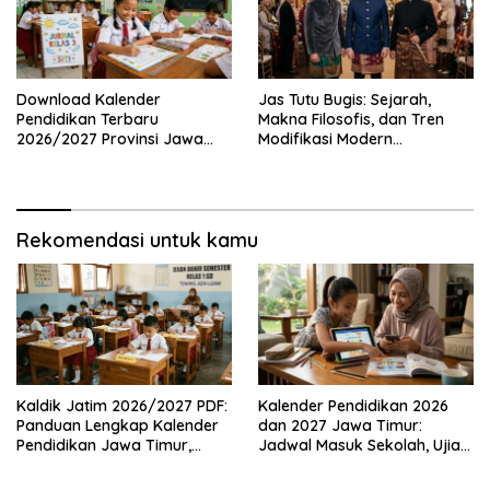
Download Kalender
Jas Tutu Bugis: Sejarah,
Pendidikan Terbaru
Makna Filosofis, dan Tren
2026/2027 Provinsi Jawa
Modifikasi Modern
Timur, Lengkap dengan
Kembalinya Sang
Jadwal Penting dan
Mahakarya
Manfaatnya
Rekomendasi untuk kamu
Kaldik Jatim 2026/2027 PDF:
Kalender Pendidikan 2026
Panduan Lengkap Kalender
dan 2027 Jawa Timur:
Pendidikan Jawa Timur,
Jadwal Masuk Sekolah, Ujian,
Jadwal Sekolah, Libur dan
hingga Hari Libur Nasional
Link Download Resmi disini
Nasional SD, SMP, SMA/SMK