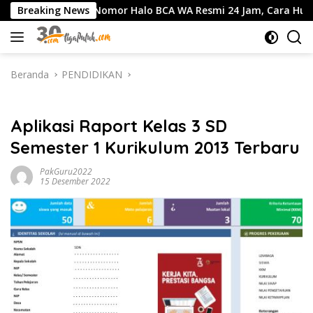
Langsung
Breaking News
Nomor Halo BCA WA Resmi 24 Jam, Cara Hubungi CS Be
ke
konten
Beranda
PENDIDIKAN
PENDIDIKAN
Aplikasi Raport Kelas 3 SD
Semester 1 Kurikulum 2013 Terbaru
PakGuru2022
15 Desember 2022