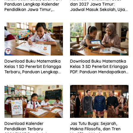
Panduan Lengkap Kalender
dan 2027 Jawa Timur:
Pendidikan Jawa Timur,
Jadwal Masuk Sekolah, Ujian,
Jadwal Sekolah, Libur dan
hingga Hari Libur Nasional
Link Download Resmi disini
Nasional SD, SMP, SMA/SMK
Download Buku Matematika
Download Buku Matematika
Kelas 1 SD Penerbit Erlangga
Kelas 3 SD Penerbit Erlangga
Terbaru, Panduan Lengkap
PDF: Panduan Mendapatkan
Keunggulan dan Cara
Versi Resmi dan Legal
Mendapatkannya Secara
Legal
Download Kalender
Jas Tutu Bugis: Sejarah,
Pendidikan Terbaru
Makna Filosofis, dan Tren