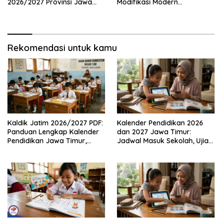
2026/2027 Provinsi Jawa
Modifikasi Modern
Timur, Lengkap dengan
Kembalinya Sang
Jadwal Penting dan
Mahakarya
Manfaatnya
Rekomendasi untuk kamu
Kaldik Jatim 2026/2027 PDF:
Kalender Pendidikan 2026
Panduan Lengkap Kalender
dan 2027 Jawa Timur:
Pendidikan Jawa Timur,
Jadwal Masuk Sekolah, Ujian,
Jadwal Sekolah, Libur dan
hingga Hari Libur Nasional
Link Download Resmi disini
Nasional SD, SMP, SMA/SMK