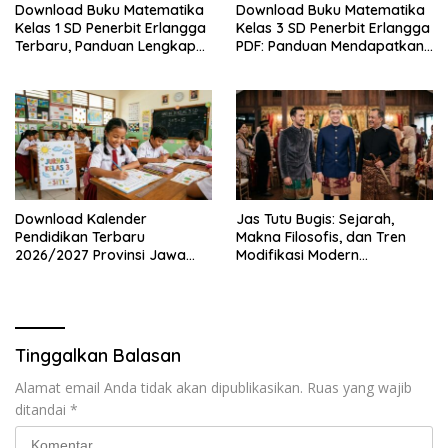
Download Buku Matematika
Download Buku Matematika
Kelas 1 SD Penerbit Erlangga
Kelas 3 SD Penerbit Erlangga
Terbaru, Panduan Lengkap
PDF: Panduan Mendapatkan
Keunggulan dan Cara
Versi Resmi dan Legal
Mendapatkannya Secara
Legal
Download Kalender
Jas Tutu Bugis: Sejarah,
Pendidikan Terbaru
Makna Filosofis, dan Tren
2026/2027 Provinsi Jawa
Modifikasi Modern
Timur, Lengkap dengan
Kembalinya Sang
Jadwal Penting dan
Mahakarya
Manfaatnya
Tinggalkan Balasan
Alamat email Anda tidak akan dipublikasikan.
Ruas yang wajib
ditandai
*