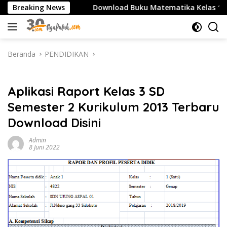
Langsung
SMA/SMK
Breaking News
Download Buku Matematika Kelas 1 SD Penerbi
ke
konten
Beranda
PENDIDIKAN
PENDIDIKAN
Aplikasi Raport Kelas 3 SD
Semester 2 Kurikulum 2013 Terbaru
Download Disini
Admin
8 Juni 2022