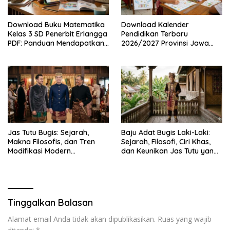
Download Buku Matematika
Download Kalender
Kelas 3 SD Penerbit Erlangga
Pendidikan Terbaru
PDF: Panduan Mendapatkan
2026/2027 Provinsi Jawa
Versi Resmi dan Legal
Timur, Lengkap dengan
Jadwal Penting dan
Manfaatnya
Jas Tutu Bugis: Sejarah,
Baju Adat Bugis Laki-Laki:
Makna Filosofis, dan Tren
Sejarah, Filosofi, Ciri Khas,
Modifikasi Modern
dan Keunikan Jas Tutu yang
Kembalinya Sang
Sarat Makna
Mahakarya
Tinggalkan Balasan
Alamat email Anda tidak akan dipublikasikan.
Ruas yang wajib