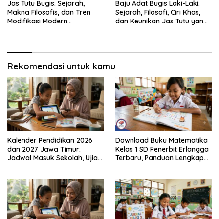
Jas Tutu Bugis: Sejarah,
Baju Adat Bugis Laki-Laki:
Makna Filosofis, dan Tren
Sejarah, Filosofi, Ciri Khas,
Modifikasi Modern
dan Keunikan Jas Tutu yang
Kembalinya Sang
Sarat Makna
Mahakarya
Rekomendasi untuk kamu
Kalender Pendidikan 2026
Download Buku Matematika
dan 2027 Jawa Timur:
Kelas 1 SD Penerbit Erlangga
Jadwal Masuk Sekolah, Ujian,
Terbaru, Panduan Lengkap
hingga Hari Libur Nasional
Keunggulan dan Cara
Nasional SD, SMP, SMA/SMK
Mendapatkannya Secara
Legal