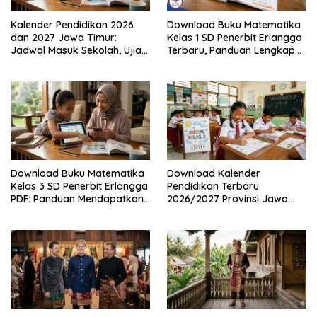
Kalender Pendidikan 2026
Download Buku Matematika
dan 2027 Jawa Timur:
Kelas 1 SD Penerbit Erlangga
Jadwal Masuk Sekolah, Ujian,
Terbaru, Panduan Lengkap
hingga Hari Libur Nasional
Keunggulan dan Cara
Nasional SD, SMP, SMA/SMK
Mendapatkannya Secara
Legal
Download Buku Matematika
Download Kalender
Kelas 3 SD Penerbit Erlangga
Pendidikan Terbaru
PDF: Panduan Mendapatkan
2026/2027 Provinsi Jawa
Versi Resmi dan Legal
Timur, Lengkap dengan
Jadwal Penting dan
Manfaatnya