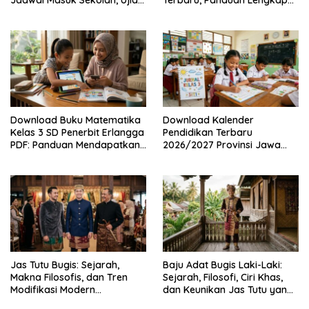
Jadwal Masuk Sekolah, Ujian,
Terbaru, Panduan Lengkap
hingga Hari Libur Nasional
Keunggulan dan Cara
Nasional SD, SMP, SMA/SMK
Mendapatkannya Secara
Legal
Download Buku Matematika
Download Kalender
Kelas 3 SD Penerbit Erlangga
Pendidikan Terbaru
PDF: Panduan Mendapatkan
2026/2027 Provinsi Jawa
Versi Resmi dan Legal
Timur, Lengkap dengan
Jadwal Penting dan
Manfaatnya
Jas Tutu Bugis: Sejarah,
Baju Adat Bugis Laki-Laki:
Makna Filosofis, dan Tren
Sejarah, Filosofi, Ciri Khas,
Modifikasi Modern
dan Keunikan Jas Tutu yang
Kembalinya Sang
Sarat Makna