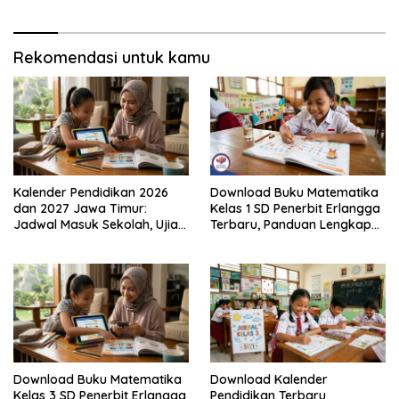
Mahakarya
Rekomendasi untuk kamu
Kalender Pendidikan 2026
Download Buku Matematika
dan 2027 Jawa Timur:
Kelas 1 SD Penerbit Erlangga
Jadwal Masuk Sekolah, Ujian,
Terbaru, Panduan Lengkap
hingga Hari Libur Nasional
Keunggulan dan Cara
Nasional SD, SMP, SMA/SMK
Mendapatkannya Secara
Legal
Download Buku Matematika
Download Kalender
Kelas 3 SD Penerbit Erlangga
Pendidikan Terbaru