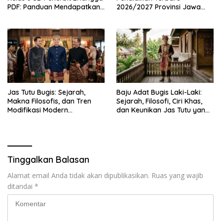
PDF: Panduan Mendapatkan
2026/2027 Provinsi Jawa
Versi Resmi dan Legal
Timur, Lengkap dengan
Jadwal Penting dan
Manfaatnya
Jas Tutu Bugis: Sejarah,
Baju Adat Bugis Laki-Laki:
Makna Filosofis, dan Tren
Sejarah, Filosofi, Ciri Khas,
Modifikasi Modern
dan Keunikan Jas Tutu yang
Kembalinya Sang
Sarat Makna
Mahakarya
Tinggalkan Balasan
Alamat email Anda tidak akan dipublikasikan.
Ruas yang wajib
ditandai
*