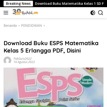
Langsung
Breaking News
Download Buku Matematika Kelas 1 SD Penerbit Erlan
ke
konten
Beranda
PENDIDIKAN
PENDIDIKAN
Download Buku ESPS Matematika
Kelas 5 Erlangga PDF, Disini
PakGuru2022
16 Agustus 2022