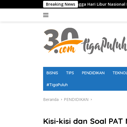
Langsung
lah, Ujian, hingga Hari Libur Nasional Nasional SD, SMP, SMA/
Breaking News
ke
konten
BISNIS
TIPS
PENDIDIKAN
TEKNO
#TigaPuluh
Beranda
PENDIDIKAN
PENDIDIKAN
Kisi-kisi dan Soal PA