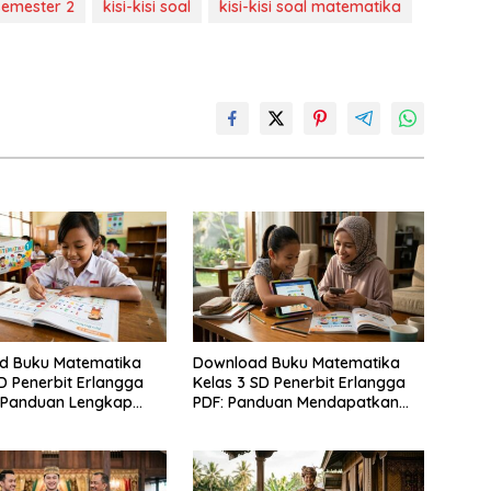
semester 2
kisi-kisi soal
kisi-kisi soal matematika
d Buku Matematika
Download Buku Matematika
SD Penerbit Erlangga
Kelas 3 SD Penerbit Erlangga
, Panduan Lengkap
PDF: Panduan Mendapatkan
lan dan Cara
Versi Resmi dan Legal
tkannya Secara Legal