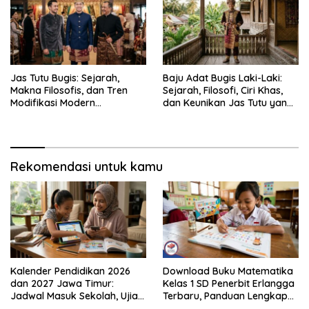
Jas Tutu Bugis: Sejarah,
Baju Adat Bugis Laki-Laki:
Makna Filosofis, dan Tren
Sejarah, Filosofi, Ciri Khas,
Modifikasi Modern
dan Keunikan Jas Tutu yang
Kembalinya Sang
Sarat Makna
Mahakarya
Rekomendasi untuk kamu
Kalender Pendidikan 2026
Download Buku Matematika
dan 2027 Jawa Timur:
Kelas 1 SD Penerbit Erlangga
Jadwal Masuk Sekolah, Ujian,
Terbaru, Panduan Lengkap
hingga Hari Libur Nasional
Keunggulan dan Cara