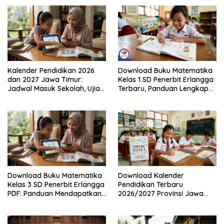
Kalender Pendidikan 2026
Download Buku Matematika
dan 2027 Jawa Timur:
Kelas 1 SD Penerbit Erlangga
Jadwal Masuk Sekolah, Ujian,
Terbaru, Panduan Lengkap
hingga Hari Libur Nasional
Keunggulan dan Cara
Nasional SD, SMP, SMA/SMK
Mendapatkannya Secara
Legal
Download Buku Matematika
Download Kalender
Kelas 3 SD Penerbit Erlangga
Pendidikan Terbaru
PDF: Panduan Mendapatkan
2026/2027 Provinsi Jawa
Versi Resmi dan Legal
Timur, Lengkap dengan
Jadwal Penting dan
Manfaatnya