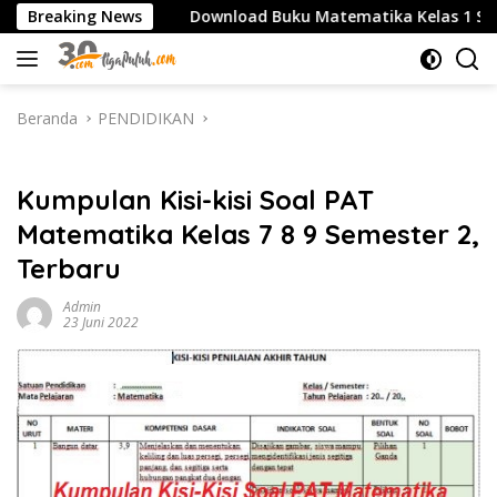
Langsung
A/SMK
Breaking News
Download Buku Matematika Kelas 1 SD Penerbit 
ke
konten
Beranda
PENDIDIKAN
PENDIDIKAN
Kumpulan Kisi-kisi Soal PAT
Matematika Kelas 7 8 9 Semester 2,
Terbaru
Admin
23 Juni 2022