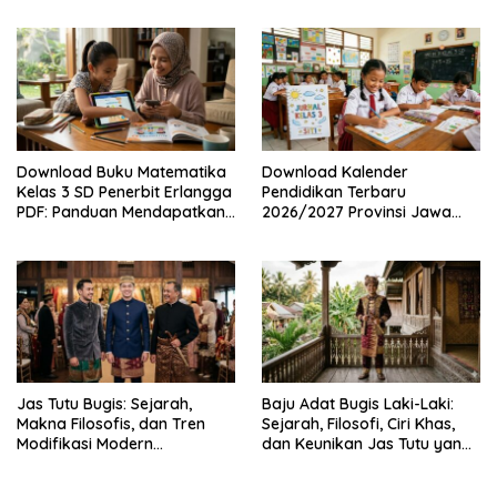
Nasional SD, SMP, SMA/SMK
Mendapatkannya Secara
Legal
Download Buku Matematika
Download Kalender
Kelas 3 SD Penerbit Erlangga
Pendidikan Terbaru
PDF: Panduan Mendapatkan
2026/2027 Provinsi Jawa
Versi Resmi dan Legal
Timur, Lengkap dengan
Jadwal Penting dan
Manfaatnya
Jas Tutu Bugis: Sejarah,
Baju Adat Bugis Laki-Laki:
Makna Filosofis, dan Tren
Sejarah, Filosofi, Ciri Khas,
Modifikasi Modern
dan Keunikan Jas Tutu yang
Kembalinya Sang
Sarat Makna
Mahakarya