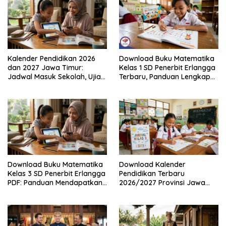
Kalender Pendidikan 2026
Download Buku Matematika
dan 2027 Jawa Timur:
Kelas 1 SD Penerbit Erlangga
Jadwal Masuk Sekolah, Ujian,
Terbaru, Panduan Lengkap
hingga Hari Libur Nasional
Keunggulan dan Cara
Nasional SD, SMP, SMA/SMK
Mendapatkannya Secara
Legal
Download Buku Matematika
Download Kalender
Kelas 3 SD Penerbit Erlangga
Pendidikan Terbaru
PDF: Panduan Mendapatkan
2026/2027 Provinsi Jawa
Versi Resmi dan Legal
Timur, Lengkap dengan
Jadwal Penting dan
Manfaatnya