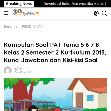
Langsung
SMA/SMK
Breaking News
Download Buku Matematika Kelas 1 SD Penerbi
ke
konten
Beranda
PENDIDIKAN
PENDIDIKAN
Kumpulan Soal PAT Tema 5 6 7 8
Kelas 2 Semester 2 Kurikulum 2013,
Kunci Jawaban dan Kisi-kisi Soal
Admin
27 Mei 2022