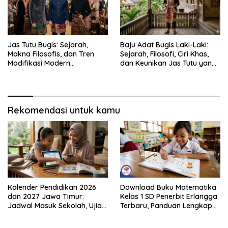
Jas Tutu Bugis: Sejarah,
Baju Adat Bugis Laki-Laki:
Makna Filosofis, dan Tren
Sejarah, Filosofi, Ciri Khas,
Modifikasi Modern
dan Keunikan Jas Tutu yang
Kembalinya Sang
Sarat Makna
Mahakarya
Rekomendasi untuk kamu
Kalender Pendidikan 2026
Download Buku Matematika
dan 2027 Jawa Timur:
Kelas 1 SD Penerbit Erlangga
Jadwal Masuk Sekolah, Ujian,
Terbaru, Panduan Lengkap
hingga Hari Libur Nasional
Keunggulan dan Cara
Nasional SD, SMP, SMA/SMK
Mendapatkannya Secara