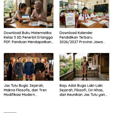
Legal
Download Buku Matematika
Download Kalender
Kelas 3 SD Penerbit Erlangga
Pendidikan Terbaru
PDF: Panduan Mendapatkan
2026/2027 Provinsi Jawa
Versi Resmi dan Legal
Timur, Lengkap dengan
Jadwal Penting dan
Manfaatnya
Jas Tutu Bugis: Sejarah,
Baju Adat Bugis Laki-Laki:
Makna Filosofis, dan Tren
Sejarah, Filosofi, Ciri Khas,
Modifikasi Modern
dan Keunikan Jas Tutu yang
Kembalinya Sang
Sarat Makna
Mahakarya