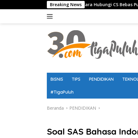
Langsung
 WA Resmi 24 Jam, Cara Hubungi CS Bebas Pulsa, dan Panduan
Breaking News
ke
konten
BISNIS
TIPS
PENDIDIKAN
TEKNO
#TigaPuluh
Beranda
PENDIDIKAN
PENDIDIKAN
Soal SAS Bahasa Indon