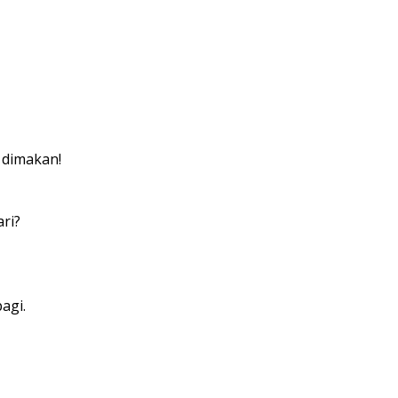
 dimakan!
ri?
agi.