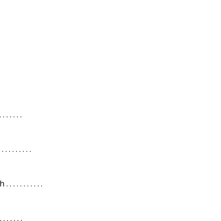
 . . . .
 . . . . .
 . . . . . . .
 . . . .